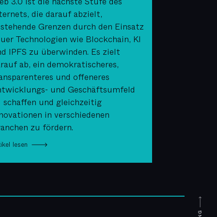
b 3.0 ist die nächste Stufe des
ternets, die darauf abzielt,
stehende Grenzen durch den Einsatz
uer Technologien wie Blockchain, KI
d IPFS zu überwinden. Es zielt
rauf ab, ein demokratischeres,
ansparenteres und offeneres
twicklungs- und Geschäftsumfeld
 schaffen und gleichzeitig
novationen in verschiedenen
anchen zu fördern.
tikel lesen 🡒