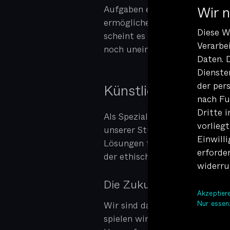
Wir 
Aufgaben erledigen, sondern a
ermöglichen, uns in völlig ne
Diese W
scheint es bereits bei aktuel
Verarbe
noch uneinig ist.
Daten. 
Dienste
der per
Künstliche Intellige
nach Fu
Dritte 
Als Spezialist*innen für inter
vorliegt
unserer Stuttgarter Digitalag
Einwilli
Lösungen für unsere Kunden zu
erforde
der ethisch korrekte Einsatz v
widerru
Die Zukunft der KI und i
Akzepti
Nur essen
Wir sind davon überzeugt, das
spielen wird, die Grenzen dess