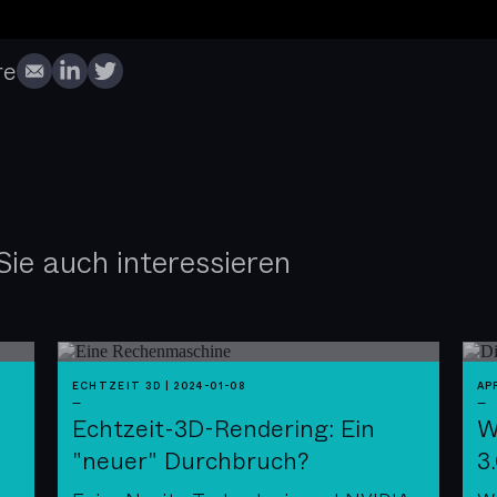
t zu bewältigen.
re
ie auch interessieren
ECHTZEIT 3D
|
2024-01-08
AP
—
—
Echtzeit-3D-Rendering: Ein
W
"neuer" Durchbruch?
3