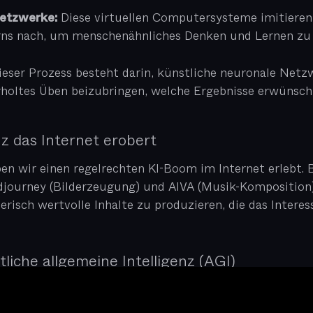
Diese virtuellen Computersysteme imitieren
Netzwerke:
rns nach, um menschenähnliches Denken und Lernen zu 
eser Prozess besteht darin, künstliche neuronale Netz
holtes Üben beizubringen, welche Ergebnisse erwünscht
nz das Internet erobert
en wir einen regelrechten KI-Boom im Internet erlebt. 
ourney (Bilderzeugung) und AIVA (Musik-Komposition).
lerisch wertvolle Inhalte zu produzieren, die das Inter
tliche allgemeine Intelligenz (AGI)
er allgemeiner Intelligenz (AGI) – eine Form von KI, di
st der Zielpunkt der KI-Forschung. Mit AGI könnten Ma