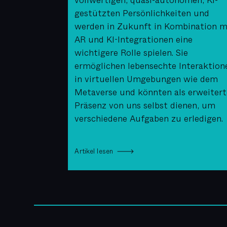
vollwertigen, quasi-autonomen, KI-
gestützten Persönlichkeiten und
werden in Zukunft in Kombination m
AR und KI-Integrationen eine
wichtigere Rolle spielen. Sie
ermöglichen lebensechte Interaktion
in virtuellen Umgebungen wie dem
Metaverse und könnten als erweitert
Präsenz von uns selbst dienen, um
verschiedene Aufgaben zu erledigen.
Artikel lesen 🡒