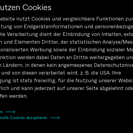
nutzen Cookies
uch die Welt um sich herum verstehen und interpretier
uen und bisher unvorstellbaren Bereichen zu unterstütze
ebsite nutzt Cookies und vergleichbare Funktionen zu
len LLMs (Large Language Models) wie GPT-4 zu geben, o
itung von Endgeräteinformationen und personenbezog
Die Verarbeitung dient der Einbindung von Inhalten, ext
n und Elementen Dritter, der statistischen Analyse/Mes
sonalisierten Werbung sowie der Einbindung sozialer Me
nz in unserer digitalen Agentur
nktion werden dabei Daten an Dritte weitergegeben un
in Ländern, in denen kein angemessenes Datenschutzniv
aktive Medienanwendungen, die wir mit Hilfe der Unreal 
 und von diesen verarbeitet wird, z. B. die USA. Ihre
entur stets auf dem neuesten Stand der Technik. Wir nu
gung ist stets freiwillig, für die Nutzung unserer Websi
 entwickeln und sind begeistert von den Möglichkeiten, 
rlich und kann jederzeit auf unserer Seite abgelehnt od
on künstlicher Intelligenz besonders wichtig.
fen werden.
hr Einfluss auf unser Leben
eren 🡒
zielle Cookies akzeptieren 🡒
s in den kommenden Jahren die Künstliche Intelligenz e
en, was mit Technologie möglich ist, zu erweitern und u