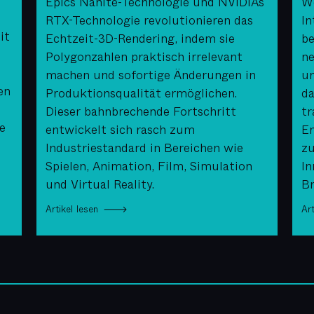
Epics Nanite-Technologie und NVIDIAs
We
RTX-Technologie revolutionieren das
In
it
Echtzeit-3D-Rendering, indem sie
be
Polygonzahlen praktisch irrelevant
ne
machen und sofortige Änderungen in
un
en
Produktionsqualität ermöglichen.
da
Dieser bahnbrechende Fortschritt
tr
e
entwickelt sich rasch zum
En
Industriestandard in Bereichen wie
zu
Spielen, Animation, Film, Simulation
In
und Virtual Reality.
Br
Artikel lesen 🡒
Ar