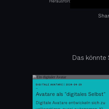
Herausforderungen der Zukunf
Sha
Das könnte S
DIGITALE AVATARE
|
2024-04-29
—
Avatare als "digitales Selbst"
Digitale Avatare entwickeln sich zu