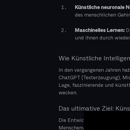
Künstliche neuronale 
des menschlichen Gehi
Di
Maschinelles Lernen:
und ihnen durch wieder
Wie Künstliche Intellige
In den vergangenen Jahren hab
ChatGPT (Texterzeugung), Midj
Lage, faszinierende und künst
wecken.
Das ultimative Ziel: Küns
Die Entwicklung von künstlich
Menschenverstand“ besitzt – i