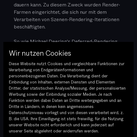
dauern kann. Zu diesem Zweck wurden Render-
Farmen eingerichtet, die sich nur mit dem
Verarbeiten von Szenen-Rendering-Iterationen
beschäftigten.
So wie Michael Deering's Deferred-Rendering
kann Epics Nanite als Wendepunkt verstanden
Wir nutzen Cookies
werden. Sowohl in der Art und Weise wie wir
über Echtzeit-Rendering denken, als auch im
Diese Website nutzt Cookies und vergleichbare Funktionen zur
Verarbeitung von Endgeräteinformationen und
Vorgehen. Im Gegensatz zu Deering (1988)
personenbezogenen Daten. Die Verarbeitung dient der
konnte Epic bei der Entwicklung von Nanite
Einbindung von Inhalten, externen Diensten und Elementen
bereits vorhandene Hardware nutzen, um die
Dritter, der statistischen Analyse/Messung, der personalisierten
Innovation zum Leben zu erwecken.
Werbung sowie der Einbindung sozialer Medien. Je nach
Funktion werden dabei Daten an Dritte weitergegeben und an
Dritte in Ländern, in denen kein angemessenes
Doch wie genau funktioniert Nanite? Stark
Datenschutzniveau vorliegt und von diesen verarbeitet wird, z.
vereinfacht ausgedrückt, passt Nanite das
B. die USA. Ihre Einwilligung ist stets freiwillig, für die Nutzung
Detailniveau jedes im Viewport sichtbaren 3D-
unserer Website nicht erforderlich und kann jederzeit auf
Modells entsprechend seiner Größe im
unserer Seite abgelehnt oder widerrufen werden.
Viewport an. Das bedeutet, je weniger Platz ein