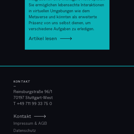
Sie ermöglichen lebensechte Interaktionen
in virtuellen Umgebungen wie dem
Metaverse und könnten als erweiterte
Präsenz von uns selbst dienen, um
verschiedene Aufgaben zu erledigen.
Artikel lesen 🡒
KONTAKT
—
Reinsburgstraße 96/1
70197 Stuttgart-West
T
+49 711 99 33 75 0
Kontakt 🡒
Impressum & AGB
Datenschutz