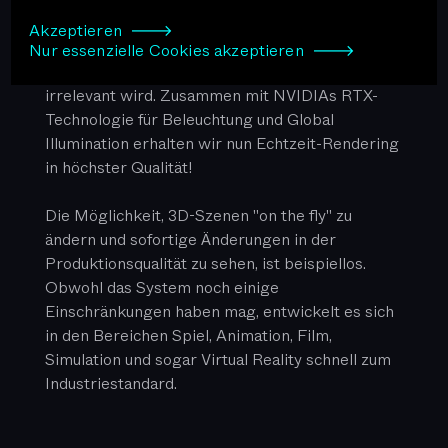
3D-Modell im Viewport einnimmt, desto weniger
Akzeptieren 🡒
Detail benötigt es, was dazu führt, dass die
Nur essenzielle Cookies akzeptieren 🡒
Polygonanzahl einer 3D-Szene praktisch
irrelevant wird. Zusammen mit NVIDIAs RTX-
Technologie für Beleuchtung und Global
Illumination erhalten wir nun Echtzeit-Rendering
in höchster Qualität!
Die Möglichkeit, 3D-Szenen "on the fly" zu
ändern und sofortige Änderungen in der
Produktionsqualität zu sehen, ist beispiellos.
Obwohl das System noch einige
Einschränkungen haben mag, entwickelt es sich
in den Bereichen Spiel, Animation, Film,
Simulation und sogar Virtual Reality schnell zum
Industriestandard.