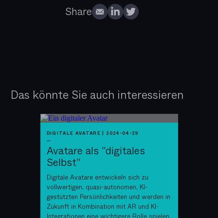
Share
Das könnte Sie auch interessieren
DIGITALE AVATARE
|
2024-04-29
—
Avatare als "digitales
Selbst"
Digitale Avatare entwickeln sich zu
vollwertigen, quasi-autonomen, KI-
gestützten Persönlichkeiten und werden in
Zukunft in Kombination mit AR und KI-
Integrationen eine wichtigere Rolle spielen.