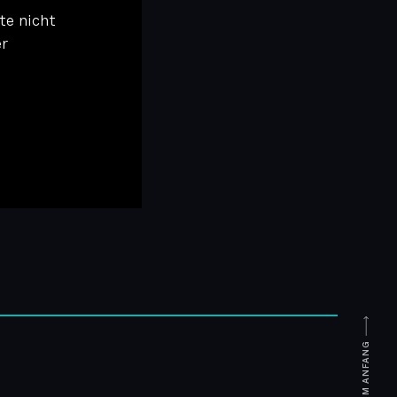
te nicht
er
ZUM ANFANG 🡒