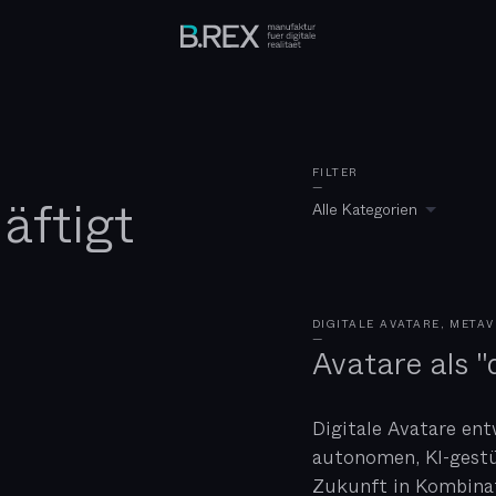
FILTER
—
äftigt
Alle Kategorien
DIGITALE AVATARE, META
—
Avatare als "d
Digitale Avatare ent
autonomen, KI-gestü
Zukunft in Kombinat