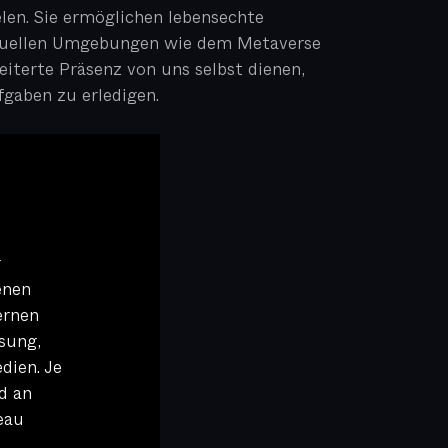
elen. Sie ermöglichen lebensechte
rtuellen Umgebungen wie dem Metaverse
iterte Präsenz von uns selbst dienen,
gaben zu erledigen.
r
enen
ernen
sung,
dien. Je
d an
eau