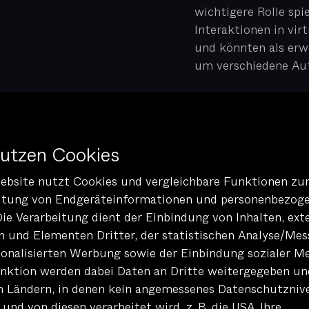
wichtigere Rolle spi
Interaktionen in vi
und könnten als erwe
um verschiedene Auf
Weiterlesen 🡒
08
n "neuer"
nutzen Cookies
ebsite nutzt Cookies und vergleichbare Funktionen zu
RTX-Technologie
itung von Endgeräteinformationen und personenbezog
ing, indem sie
Die Verarbeitung dient der Einbindung von Inhalten, ext
hen und sofortige
n und Elementen Dritter, der statistischen Analyse/Mes
glichen. Dieser
sonalisierten Werbung sowie der Einbindung sozialer Me
sich rasch zum
nktion werden dabei Daten an Dritte weitergegeben un
len, Animation, Film,
in Ländern, in denen kein angemessenes Datenschutzniv
 und von diesen verarbeitet wird, z. B. die USA. Ihre