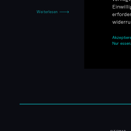
Einwilli
Weiterlesen 🡒
erforde
widerru
Akzepti
Nur essen