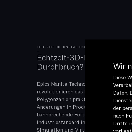
ECHTZEIT 3D, UNREAL ENGINE TOOLKIT
|
2024-01-
—
Echtzeit-3D-Rendering: Ei
Wir 
Durchbruch?
Diese W
Epics Nanite-Technologie und NVIDIAs 
Verarbe
revolutionieren das Echtzeit-3D-Render
Daten. 
Polygonzahlen praktisch irrelevant mac
Dienste
Änderungen in Produktionsqualität ermö
der per
bahnbrechende Fortschritt entwickelt 
nach Fu
Industriestandard in Bereichen wie Spie
Dritte 
Simulation und Virtual Reality.
vorliegt