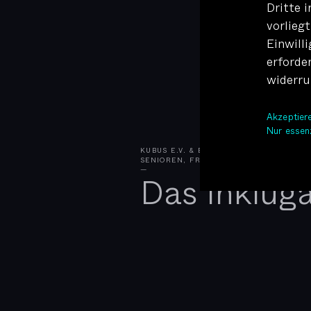
Dritte 
vorliegt
Einwilli
erforde
widerru
Akzepti
Nur essen
KUBUS E.V. & BUNDESMINISTERIUM FÜR 
SENIOREN, FRAUEN UND JUGEND
—
Das Inklug