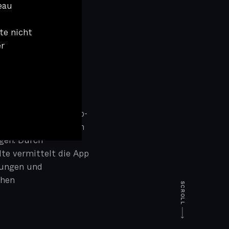
eau
te nicht
er
ReX entwickeltes App-
dlichen für Inklusion
gen. Durch
lte vermittelt die App
rungen und
chen
SCROLL 🡒