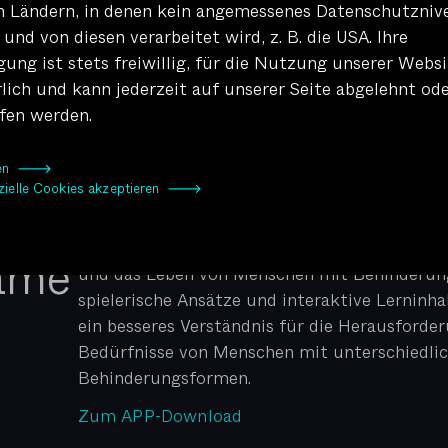
in Ländern, in denen kein angemessenes Datenschutzniv
 und von diesen verarbeitet wird, z. B. die USA. Ihre
gung ist stets freiwillig, für die Nutzung unserer Websi
rlich und kann jederzeit auf unserer Seite abgelehnt od
Video abspielen
fen werden.
eren 🡒
zielle Cookies akzeptieren 🡒
FAMILIE,
Das "Inklugame" ist ein von Kubus e.V. und b.
basiertes Spiel zur Sensibilisierung von Jugen
ame
und das Leben von Menschen mit Behinderun
spielerische Ansätze und interaktive Lerninha
ein besseres Verständnis für die Herausforde
Bedürfnisse von Menschen mit unterschiedli
Behinderungsformen.
Zum APP-Download