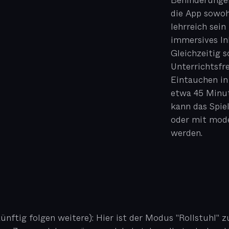
Behinderungen
die App sowoh
lehrreich sein
immersives Ink
Gleichzeitig s
Unterrichtsfr
Eintauchen in
etwa 45 Minu
kann das Spie
oder mit mode
werden.
ünftig folgen weitere): Hier ist der Modus "Rollstuhl" z