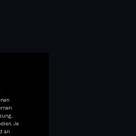
r
enen
ernen
sung,
dien. Je
d an