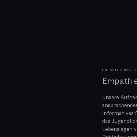
DIE AUFGABENST
—
Empathie
Unsere Aufgab
ansprechendes
informatives S
das Jugendlic
Lebenslagen 